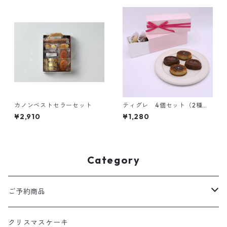
カノンベストセラーセット
ティグレ 4個セット（2種各2
個）
¥2,910
¥1,280
Category
ご予約商品
クリスマスケーキ
クリスマスケーキ