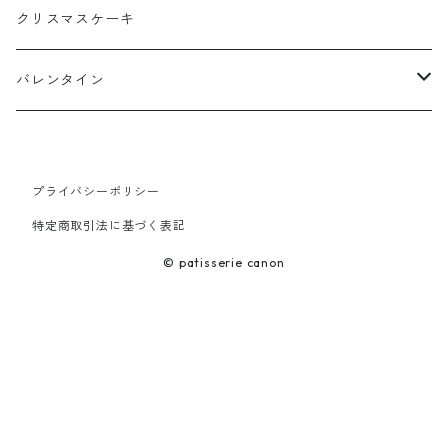
クリスマスケーキ
クリスマスケーキ
季節のオリジナルケーキ
バレンタイン
店頭お渡し
プライバシーポリシー
発送商品
特定商取引法に基づく表記
© patisserie canon